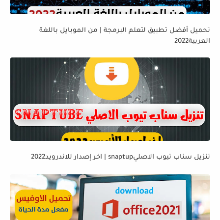
تحميل أفضل تطبيق لتعلم البرمجة | من الموبايل باللغة
العربية2022
تنزيل سناب تيوب الاصليsnaptup | اخر إصدار للاندرويد2022