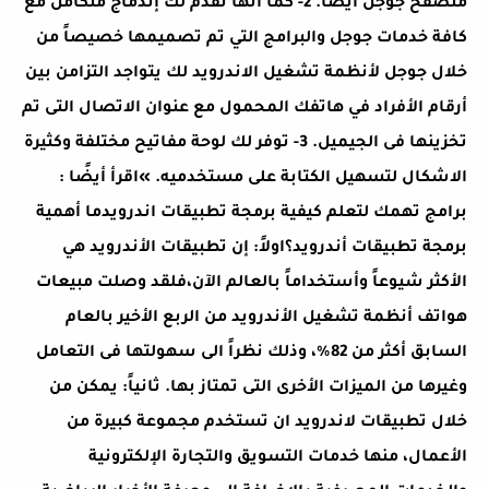
متصفح جوجل ايضاً. 2- كما أنها تقدم لك إندماج متكامل مع
كافة خدمات جوجل والبرامج التي تم تصميمها خصيصاً من
خلال جوجل لأنظمة تشغيل الاندرويد لك يتواجد التزامن بين
أرقام الأفراد في هاتفك المحمول مع عنوان الاتصال التى تم
تخزينها فى الجيميل. 3- توفر لك لوحة مفاتيح مختلفة وكثيرة
الاشكال لتسهيل الكتابة على مستخدميه. »اقرأ أيضًا :
برامج تهمك لتعلم كيفية برمجة تطبيقات اندرويدما أهمية
برمجة تطبيقات أندرويد؟اولاً: إن تطبيقات الأندرويد هي
الأكثر شيوعاً وأستخداماً بالعالم الآن،فلقد وصلت مبيعات
هواتف أنظمة تشغيل الأندرويد من الربع الأخير بالعام
السابق أكثر من 82%، وذلك نظراً الى سهولتها فى التعامل
وغيرها من الميزات الأخرى التى تمتاز بها. ثانياً: يمكن من
خلال تطبيقات لاندرويد ان تستخدم مجموعة كبيرة من
الأعمال، منها خدمات التسويق والتجارة الإلكترونية