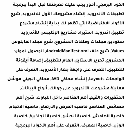
الكود البرمجي, أمور يجب عليك معرفتها قبل البدأ ببرمجة
تطبيقات الأندرويد, إنشاء مشروعك الأول للاندرويد, شرح
الأكواد الافتراضية التي تظهر لك بداية إنشاء مشروع
تطبيق اندرويد, استيراد مشاريع الإكليبس للأندرويد
ستوديو, مجلدات وملفات المشروع, شرح مجلد الفايلوس
Values, شرح ملف AndroidManifest.xml, الوصول لموارد
المشروع, تحرير الاستايل العام للتطبيق, إضافة أيقونة
للتطبيق, التعرف على واجهة جهاز الأندرويد, التعرف على
الواجهات Layouts, إنشاء محاكي AVD, محاكي الجيني موشن,
معاينة مشروعك الأندرويد على جوالك, أنواع البيانات,
المتغيرات والقيم, أهم العناصر داخل اللياوت, شرح أهم
خصائص العناصر, خاصية العرض والارتفاع, خاصية الاتجاه,
خاصية الهامش, خاصية الحشو, خاصية الجاذبية, خاصية
الوزن, خاصية المعرف, التعرف على أهم الأكواد البرمجية