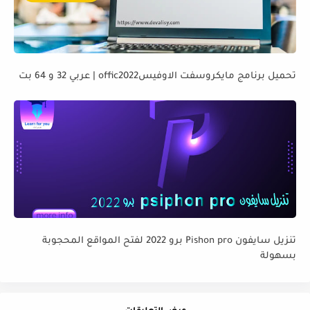
تحميل برنامج مايكروسفت الاوفيسoffic2022 | عربي 32 و 64 بت
تنزيل سايفون Pishon pro برو 2022 لفتح المواقع المحجوبة
بسهولة