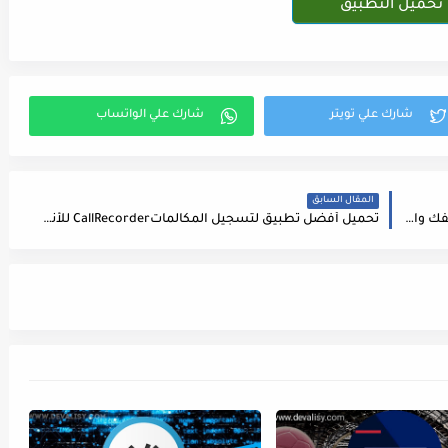
تحميل التطبيق
المقال السابق
تحميل تطبيق أمبيرAmpere لقياس سرعة شحن هاتفك والطاثة التي يبذلها الجهاز
تحميل أفضل تطبيق لتسجيل المكالماتCallRecorder للأندرويد